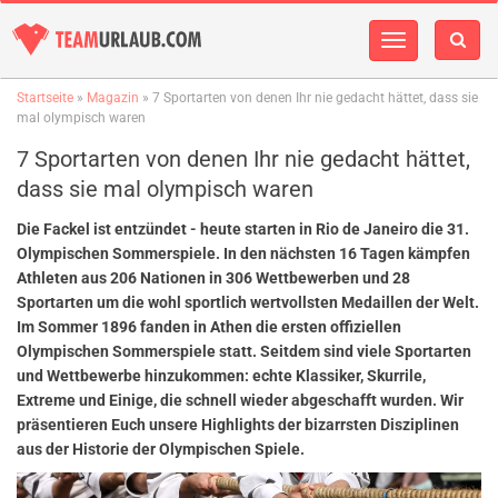
Navigation
einblenden
Startseite
»
Magazin
» 7 Sportarten von denen Ihr nie gedacht hättet, dass sie
mal olympisch waren
7 Sportarten von denen Ihr nie gedacht hättet,
dass sie mal olympisch waren
Die Fackel ist entzündet - heute starten in Rio de Janeiro die 31.
Olympischen Sommerspiele. In den nächsten 16 Tagen kämpfen
Athleten aus 206 Nationen in 306 Wettbewerben und 28
Sportarten um die wohl sportlich wertvollsten Medaillen der Welt.
Im Sommer 1896 fanden in Athen die ersten offiziellen
Olympischen Sommerspiele statt. Seitdem sind viele Sportarten
und Wettbewerbe hinzukommen: echte Klassiker, Skurrile,
Extreme und Einige, die schnell wieder abgeschafft wurden. Wir
präsentieren Euch unsere Highlights der bizarrsten Disziplinen
aus der Historie der Olympischen Spiele.