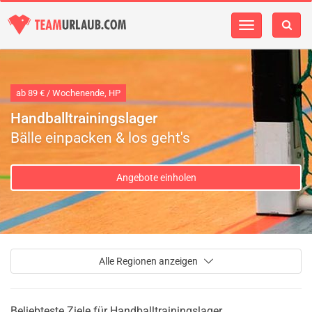
Navigation
einblenden
ab 89 € / Wochenende, HP
Handballtrainingslager
Bälle einpacken & los geht's
Angebote einholen
Alle Regionen anzeigen
Beliebteste Ziele für Handballtrainingslager