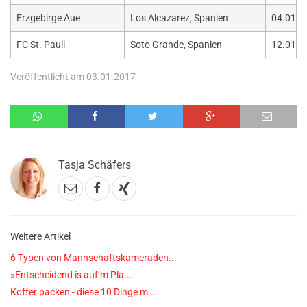
Erzgebirge Aue
Los Alcazarez, Spanien
04.01. -
FC St. Pauli
Soto Grande, Spanien
12.01. -
Veröffentlicht am 03.01.2017
Tasja Schäfers
Weitere Artikel
6 Typen von Mannschaftskameraden...
»Entscheidend is auf’m Pla...
Koffer packen - diese 10 Dinge m...