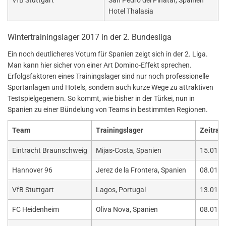
VfB Stuttgart
San Pedro del Pinatar, Spanien
Hotel Thalasia
Wintertrainingslager 2017 in der 2. Bundesliga
Ein noch deutlicheres Votum für Spanien zeigt sich in der 2. Liga.
Man kann hier sicher von einer Art Domino-Effekt sprechen.
Erfolgsfaktoren eines Trainingslager sind nur noch professionelle
Sportanlagen und Hotels, sondern auch kurze Wege zu attraktiven
Testspielgegenern. So kommt, wie bisher in der Türkei, nun in
Spanien zu einer Bündelung von Teams in bestimmten Regionen.
Team
Trainingslager
Zeitrau
Eintracht Braunschweig
Mijas-Costa, Spanien
15.01. -
Hannover 96
Jerez de la Frontera, Spanien
08.01. -
VfB Stuttgart
Lagos, Portugal
13.01. -
FC Heidenheim
Oliva Nova, Spanien
08.01. -