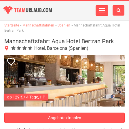
Navigation
einblenden
Startseite
»
Mannschaftsfahrten
»
Spanien
» Mannschaftsfahrt Aqua Hotel
Bertran Park
Mannschaftsfahrt Aqua Hotel Bertran Park
Hotel, Barcelona (Spanien)
ab 129 € / 4 Tage, HP
Angebote einholen