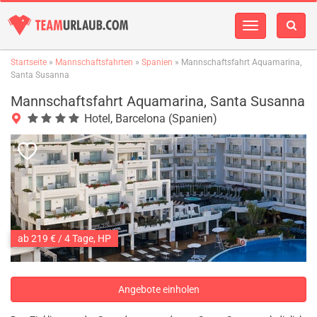
Navigation
einblenden
Startseite
»
Mannschaftsfahrten
»
Spanien
» Mannschaftsfahrt Aquamarina,
Santa Susanna
Mannschaftsfahrt Aquamarina, Santa Susanna
Hotel, Barcelona (Spanien)
ab 219 € / 4 Tage, HP
Angebote einholen