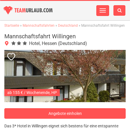
Navigation
einblenden
Startseite
»
Mannschaftsfahrten
»
Deutschland
» Mannschaftsfahrt Willingen
Mannschaftsfahrt Willingen
Hotel, Hessen (Deutschland)
ab 155 € / Wochenende, HP
Angebote einholen
Das 3* Hotel in Willingen eignet sich bestens für eine entspannte