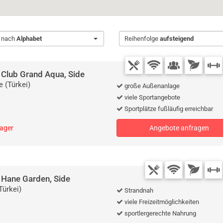
t nach
Alphabet
Reihenfolge
aufsteigend
r Club Grand Aqua, Side
e (Türkei)
große Außenanlage
viele Sportangebote
Sportplätze fußläufig erreichbar
lager
Angebote anfragen
r Hane Garden, Side
Türkei)
Strandnah
viele Freizeitmöglichkeiten
sportlergerechte Nahrung