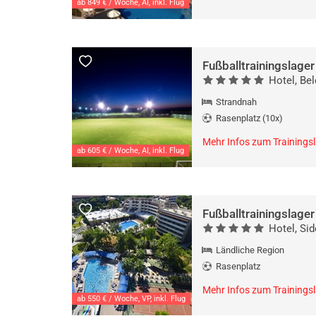
ab 849 € / Woche, AI, inkl. Flug
Hotel, Bel
Strandnah
Rasenplatz (10x)
Mehr Infos zum Trainings
ab 605 € / Woche, AI, inkl. Flug
Fußballtrainingslager
Hotel, Sid
Ländliche Region
Rasenplatz
Mehr Infos zum Trainings
ab 550 € / Woche, VP, inkl. Flug