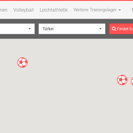
men
Volleyball
Leichtathletik
Weitere Trainingslager
Türkei
Findet E