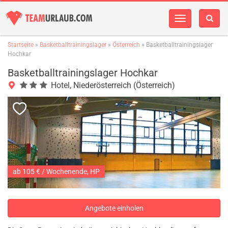
Navigation
einblenden
Startseite
»
Basketballtrainingslager
»
Österreich
» Basketballtrainingslager
Hochkar
Basketballtrainingslager Hochkar
Hotel, Niederösterreich (Österreich)
ab 105 € / Wochenende, HP
Angebote einholen