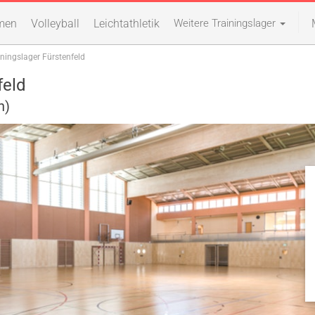
men
Volleyball
Leichtathletik
Weitere Trainingslager
iningslager Fürstenfeld
feld
h)