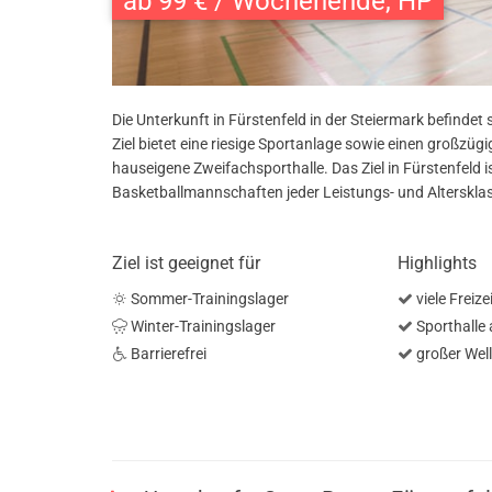
ab 99 € / Wochenende, HP
Die Unterkunft in Fürstenfeld in der Steiermark befindet
Ziel bietet eine riesige Sportanlage sowie einen großzügi
hauseigene Zweifachsporthalle. Das Ziel in Fürstenfeld i
Basketballmannschaften jeder Leistungs- und Alterskla
Ziel ist geeignet für
Highlights
Sommer-Trainingslager
viele Freiz
Winter-Trainingslager
Sporthalle
Barrierefrei
großer Wel