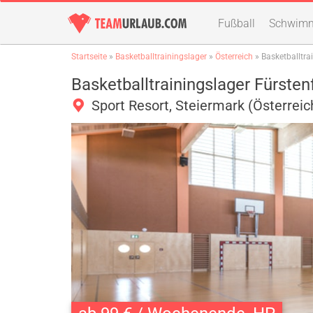
Fußball
Schwim
Startseite
»
Basketballtrainingslager
»
Österreich
» Basketballtra
Basketballtrainingslager Fürsten
Sport Resort, Steiermark (Österreic