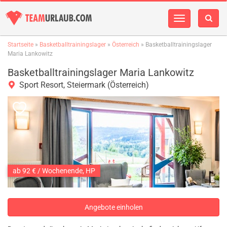
Navigation
einblenden
Startseite
»
Basketballtrainingslager
»
Österreich
» Basketballtrainingslager
Maria Lankowitz
Basketballtrainingslager Maria Lankowitz
Sport Resort, Steiermark (Österreich)
ab 92 € / Wochenende, HP
Angebote einholen