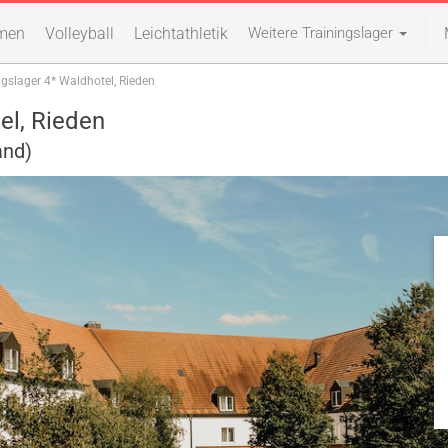
men
Volleyball
Leichtathletik
Weitere Trainingslager
ngslager 4* Waldhotel, Rieden
el, Rieden
and)