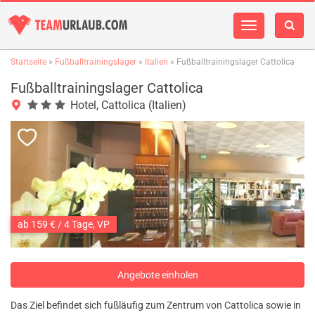
Navigation
einblenden
Startseite
»
Fußballtrainingslager
»
Italien
» Fußballtrainingslager Cattolica
Fußballtrainingslager Cattolica
Hotel, Cattolica (Italien)
ab 159 € / 4 Tage, VP
Angebote einholen
Das Ziel befindet sich fußläufig zum Zentrum von Cattolica sowie in