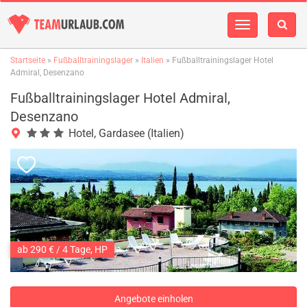
Navigation
einblenden
Startseite
»
Fußballtrainingslager
»
Italien
» Fußballtrainingslager Hotel
Admiral, Desenzano
Fußballtrainingslager Hotel Admiral,
Desenzano
Hotel, Gardasee (Italien)
ab 290 € / 4 Tage, HP
Angebote einholen