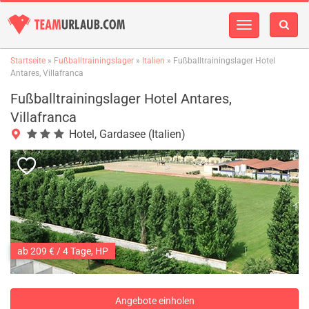
Navigation
einblenden
Startseite
»
Fußballtrainingslager
»
Italien
» Fußballtrainingslager Hotel
Antares, Villafranca
Fußballtrainingslager Hotel Antares,
Villafranca
Hotel, Gardasee (Italien)
ab 209 € / 4 Tage, HP
Angebote einholen