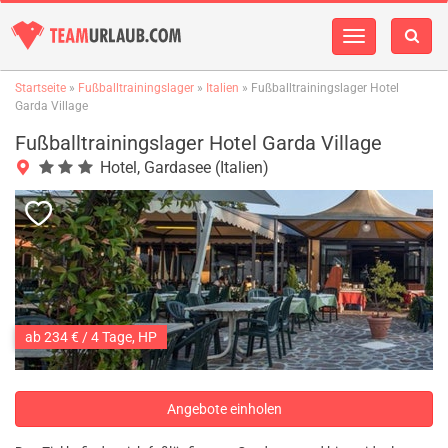
Navigation
einblenden
Startseite
»
Fußballtrainingslager
»
Italien
» Fußballtrainingslager Hotel
Garda Village
Fußballtrainingslager Hotel Garda Village
Hotel, Gardasee (Italien)
ab 234 € / 4 Tage, HP
Angebote einholen