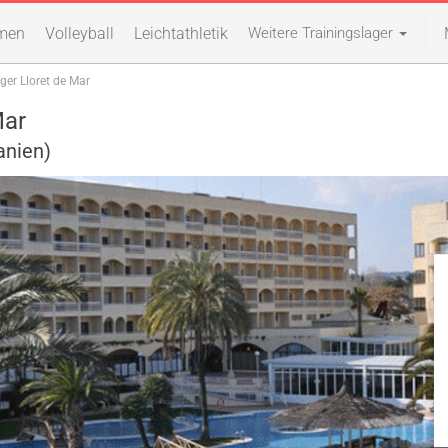
men
Volleyball
Leichtathletik
Weitere Trainingslager
ger Lloret de Mar
Mar
anien)