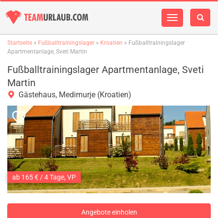
Navigation
einblenden
Startseite
»
Fußballtrainingslager
»
Kroatien
» Fußballtrainingslager
Apartmentanlage, Sveti Martin
Fußballtrainingslager Apartmentanlage, Sveti
Martin
Gästehaus, Medimurje (Kroatien)
ab 165 € / 4 Tage, VP
Angebote einholen