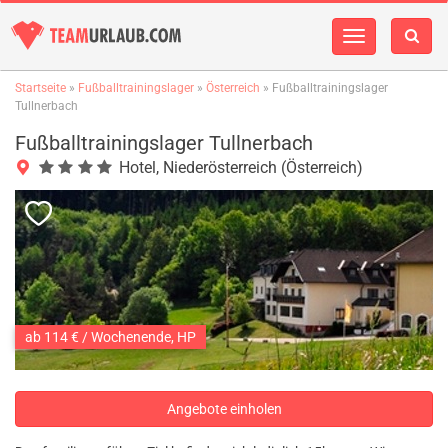
Navigation
einblenden
Startseite
»
Fußballtrainingslager
»
Österreich
» Fußballtrainingslager
Tullnerbach
Fußballtrainingslager Tullnerbach
Hotel, Niederösterreich (Österreich)
ab 114 € / Wochenende, HP
Angebote einholen