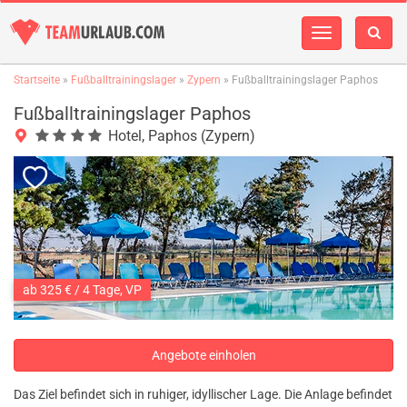
Navigation
einblenden
Startseite
»
Fußballtrainingslager
»
Zypern
» Fußballtrainingslager Paphos
Fußballtrainingslager Paphos
Hotel, Paphos (Zypern)
ab 325 € / 4 Tage, VP
Angebote einholen
Das Ziel befindet sich in ruhiger, idyllischer Lage. Die Anlage befindet