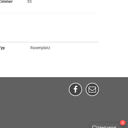
Zimmer
55
Typ
Rasenplatz
0
Merkzettel