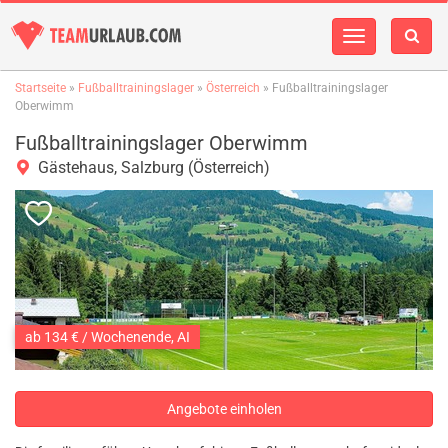
Navigation
einblenden
Startseite
»
Fußballtrainingslager
»
Österreich
» Fußballtrainingslager
Oberwimm
Fußballtrainingslager Oberwimm
Gästehaus, Salzburg (Österreich)
ab 134 € / Wochenende, AI
Angebote einholen