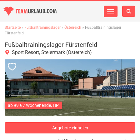
Navigation
einblenden
Startseite
»
Fußballtrainingslager
»
Österreich
» Fußballtrainingslager
Fürstenfeld
Fußballtrainingslager Fürstenfeld
Sport Resort, Steiermark (Österreich)
ab 99 € / Wochenende, HP
Angebote einholen