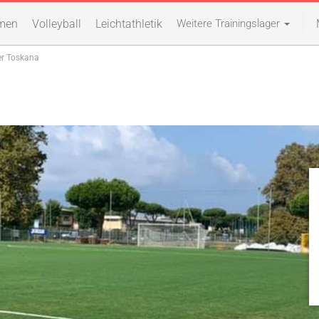
men
Volleyball
Leichtathletik
Weitere Trainingslager
er Toskana