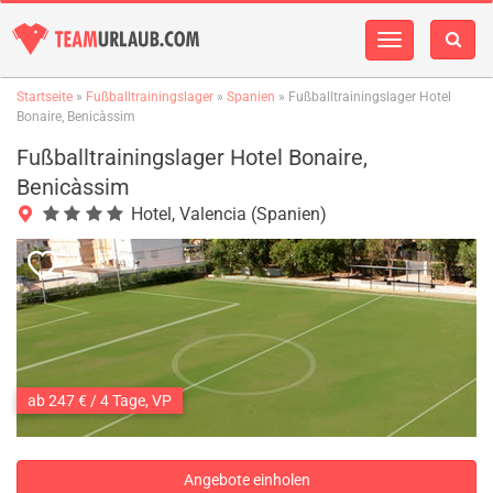
Navigation
einblenden
Startseite
»
Fußballtrainingslager
»
Spanien
» Fußballtrainingslager Hotel
Bonaire, Benicàssim
Fußballtrainingslager Hotel Bonaire,
Benicàssim
Hotel, Valencia (Spanien)
ab 247 € / 4 Tage, VP
Angebote einholen