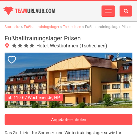
Navigation
einblenden
Startseite
»
Fußballtrainingslager
»
Tschechien
» Fußballtrainingslager Pilsen
Fußballtrainingslager Pilsen
Hotel, Westböhmen (Tschechien)
ab 119 € / Wochenende, HP
Angebote einholen
Das Ziel bietet für Sommer- und Wintertrainingslager sowie für