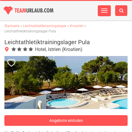
Navigation
einblenden
Startseite
»
Leichtathletiktrainingslager
»
Kroatien
»
Leichtathletiktrainingslager Pula
Leichtathletiktrainingslager Pula
Hotel, Istrien (Kroatien)
Angebote einholen