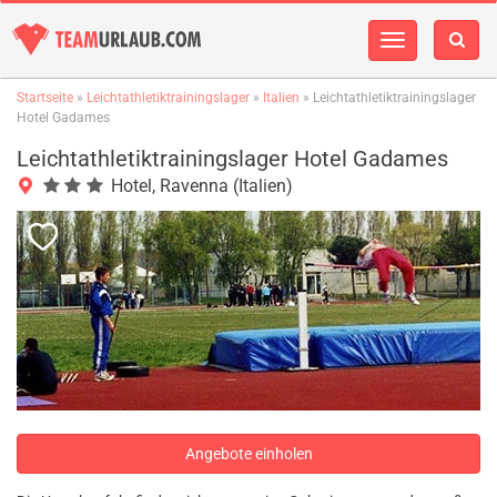
Navigation
einblenden
Startseite
»
Leichtathletiktrainingslager
»
Italien
» Leichtathletiktrainingslager
Hotel Gadames
Leichtathletiktrainingslager Hotel Gadames
Hotel, Ravenna (Italien)
Angebote einholen