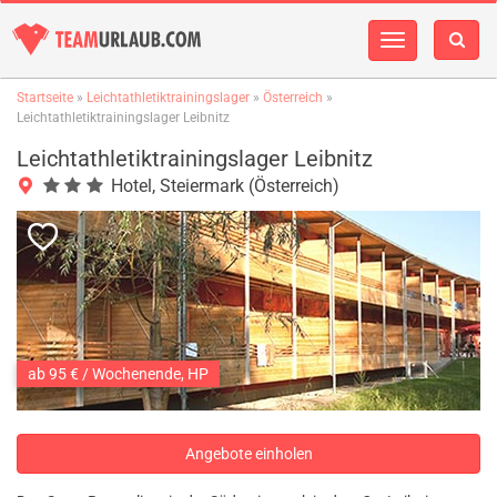
Navigation
einblenden
Startseite
»
Leichtathletiktrainingslager
»
Österreich
»
Leichtathletiktrainingslager Leibnitz
Leichtathletiktrainingslager Leibnitz
Hotel, Steiermark (Österreich)
ab 95 € / Wochenende, HP
Angebote einholen