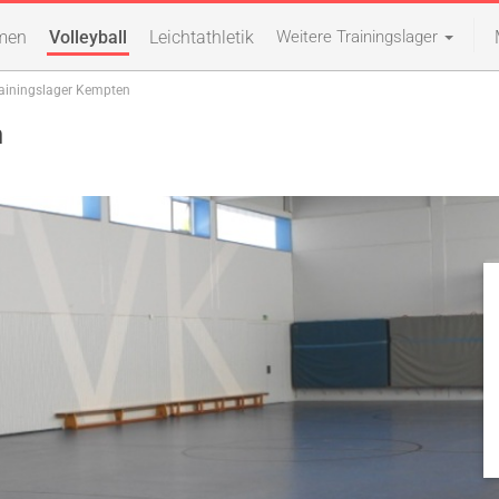
men
Volleyball
Leichtathletik
Weitere Trainingslager
rainingslager Kempten
n