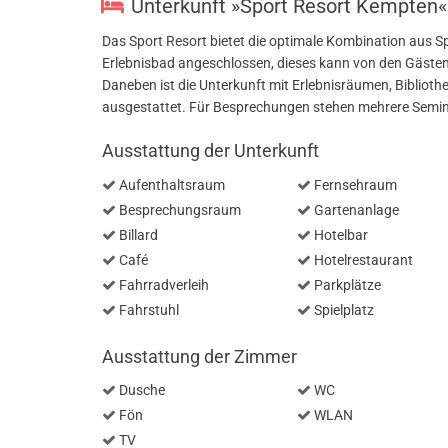
Unterkunft »Sport Resort Kempten«
Das Sport Resort bietet die optimale Kombination aus Sp
Erlebnisbad angeschlossen, dieses kann von den Gästen 
Daneben ist die Unterkunft mit Erlebnisräumen, Biblioth
ausgestattet. Für Besprechungen stehen mehrere Semi
Ausstattung der Unterkunft
Aufenthaltsraum
Fernsehraum
Besprechungsraum
Gartenanlage
Billard
Hotelbar
Café
Hotelrestaurant
Fahrradverleih
Parkplätze
Fahrstuhl
Spielplatz
Ausstattung der Zimmer
Dusche
WC
Fön
WLAN
TV