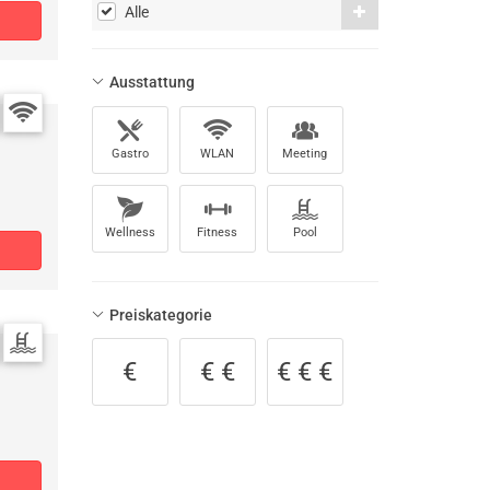
Alle
Ausstattung
Gastro
WLAN
Meeting
Wellness
Fitness
Pool
Preiskategorie
€
€ €
€ € €