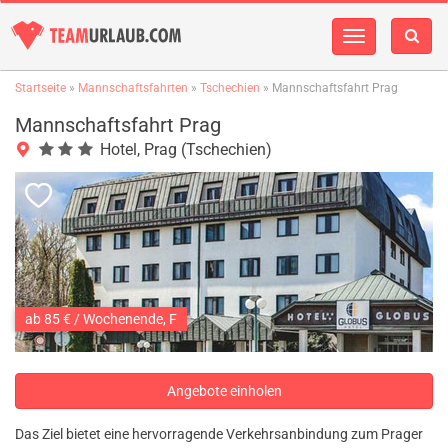
Navigation
einblenden
Startseite
»
Mannschaftsfahrten
»
Tschechien
» Mannschaftsfahrt Prag
Mannschaftsfahrt Prag
Hotel, Prag (Tschechien)
ab 85 € / Wochenende, F
Angebote einholen
Das Ziel bietet eine hervorragende Verkehrsanbindung zum Prager