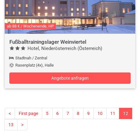
ab 88 € / Wochenende, HP
Fußballtrainingslager Weinviertel
Hotel, Niederösterreich (Österreich)
Stadtnah / Zentral
Rasenplatz (4x), Halle
Angebote anfragen
<
First page
5
6
7
8
9
10
11
12
13
>