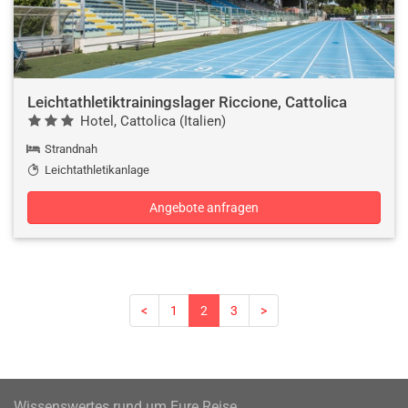
Leichtathletiktrainingslager Riccione, Cattolica
Hotel, Cattolica (Italien)
Strandnah
Leichtathletikanlage
Angebote anfragen
<
1
2
3
>
Wissenswertes rund um Eure Reise